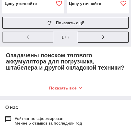
Цену уточняйте
Цену уточняйте
Показать ещё
1
/ 7
Озадачены поиском тягового
аккумулятора для погрузчика,
штабелера и другой складской техники?
Хотите приобрести надёжный аккумулятор раз и
Показать всё
надолго? Нужен тяговый аккумулятор для
погрузчика в наличии? Это вполне возможно!
О нас
Если Вам нужна надёжная АКБ,
Рейтинг не сформирован
которая прослужит долго – сотрудничество с
Менее 5 отзывов за последний год
нами будет лучшим решением.