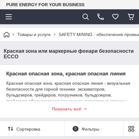
PURE ENERGY FOR YOUR BUSINESS
Товары и услуги
SAFETY MINING - обеспечение промы
Красная зона или маркерные фонари безопасности
ECCO
Красная опасная зона, красная опасная линия
Красная опасная зона, красная опасная линия - визуальная
безопасности для горной техники: экскаваторов,
бульдозеров, грейдеров, погрузчиков, бульдозеров,
грейдеров обозначающая предельно допустимые границы
для приближения.
Показать всё
Предупреждающие светодиодные фары визуальной системы
безопасности RIGID – Красная Опасная Зона
Сортировка
0
Фильтры
устанавливаются по периметру погрузочного оборудования.
Фары подсвечивают (проецируют на грунте) периметр