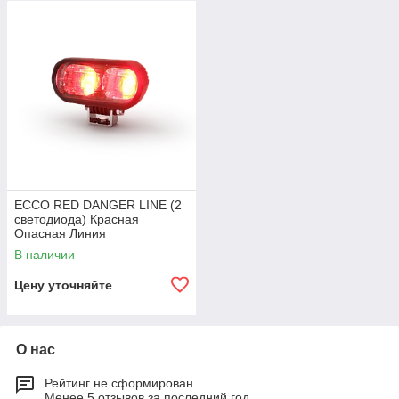
опасной зоны и обозначают предельно допустимую границу
для приближения автосамосвалов.
Маркерные фонари безопасности ECCO - Красная Опасная
Линия устанавливаются на экскаваторы, погрузчики,
грейдеры, бульдозеры, складскую технику. Красная Опасная
Линия обозначает траекторию передвижений и зону
действия техники, что обеспечивает безопасность
выполняемых работ.
ECCO RED DANGER LINE (2
светодиода) Красная
Опасная Линия
В наличии
Цену уточняйте
О нас
Рейтинг не сформирован
Менее 5 отзывов за последний год