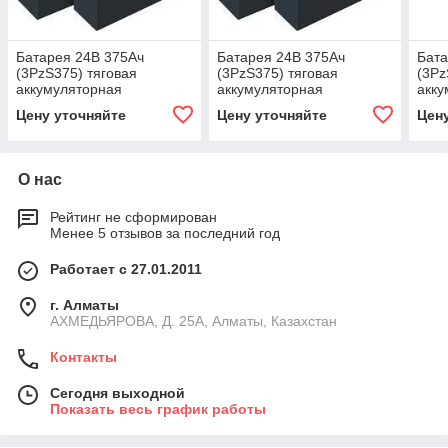
Батарея 24В 375Ач
Батарея 24В 375Ач
Бата
(3PzS375) тяговая
(3PzS375) тяговая
(3Pz
аккумуляторная
аккумуляторная
акку
Цену уточняйте
Цену уточняйте
Цен
О нас
Рейтинг не сформирован
Менее 5 отзывов за последний год
Работает с 27.01.2011
г. Алматы
АХМЕДЬЯРОВА, Д. 25А, Алматы, Казахстан
Контакты
Сегодня выходной
Показать весь график работы