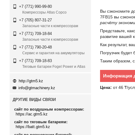
+7 (771) 990-99-80
Вы сэкономите до
Компрессоры Atlas Copco
7FB15 вы сэконом
+7 (705) 807-31-27
расчёту экономи
Запасные части к компрессорам
Представьте, как
+7 (771) 709-18-84
развитие вашей 
Запасные части к компрессорам
Как результат, в
+7 (771) 790-20-48
Погрузчик будет 
Сервис и гарантия на аккумуляторы
Таким образом, с
+7 (771) 709-18-83
Тяговые батареи Fogel Power и Atlas
Информация д
http://gtm5.kz
Цена:
от 46 ₸/усл
info@gtmachinery.kz
ДРУГИЕ ВИДЫ СВЯЗИ
сайт по воздушным компрессорам
https://ac.gtm5.kz
сайт по тяговым батареям
https://batt.gtm5.kz
сайт по регенерации батарей