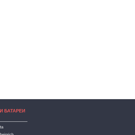
И БАТАРЕИ
ta
heinrich