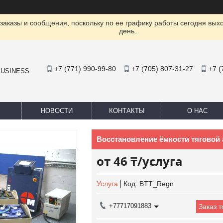
заказы и сообщения, поскольку по ее графику работы сегодня вых
день.
+7 (771) 990-99-80
+7 (705) 807-31-27
+7 (
BUSINESS
НОВОСТИ
КОНТАКТЫ
О НАС
Восстановление ёмкости тяговой
от
46 ₸/услуга
Услуга
Код:
BTT_Regn
+77717091883
Заказ 