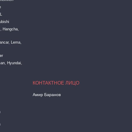
e
LL
bishi
, Hangcha,
ancar, Lema,
er
an, Hyundai,
Амир Баранов
м
м