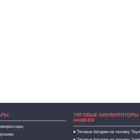
АРЫ
ТЯГОВЫЕ АККУМУЛЯТОРЫ 
HAWKER
компрессоры
Тяговые батареи на технику Toyo
рузчики
Тяговые батареи на технику Jung