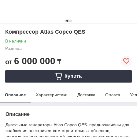
Компрессор Atlas Copco QES
В наличии
Розница
6 000 000
от
₸
Купить
Описание
Характеристики
Доставка
Оплата
Усл
Описание
Дизельные генераторы Atlas Copco QES предназначены для
снабжения электричеством строительных объектов,
промышленных предприятий, жилых и складских комплексов,