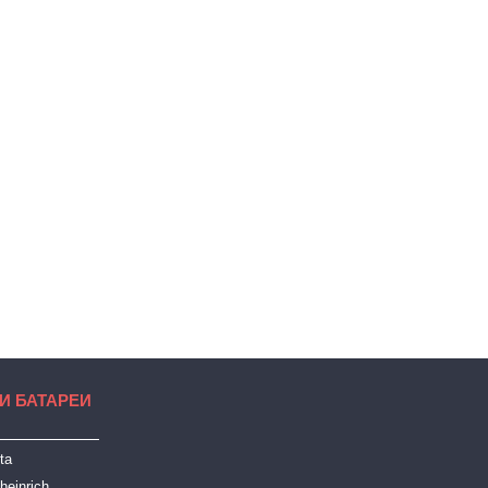
И БАТАРЕИ
ta
heinrich