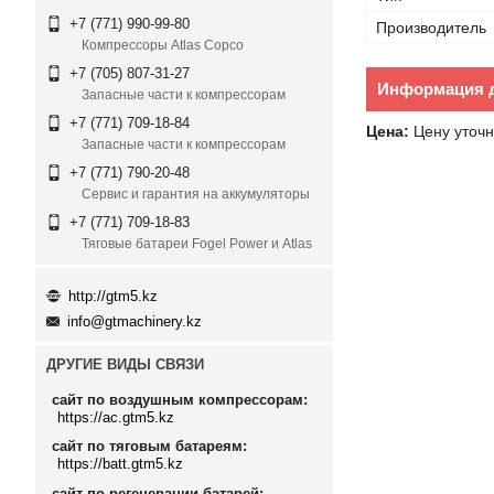
+7 (771) 990-99-80
Производитель
Компрессоры Atlas Copco
+7 (705) 807-31-27
Информация д
Запасные части к компрессорам
+7 (771) 709-18-84
Цена:
Цену уточн
Запасные части к компрессорам
+7 (771) 790-20-48
Сервис и гарантия на аккумуляторы
+7 (771) 709-18-83
Тяговые батареи Fogel Power и Atlas
http://gtm5.kz
info@gtmachinery.kz
ДРУГИЕ ВИДЫ СВЯЗИ
сайт по воздушным компрессорам
https://ac.gtm5.kz
сайт по тяговым батареям
https://batt.gtm5.kz
сайт по регенерации батарей