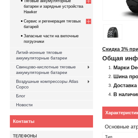
Тяговые аккумуляторные
батареи и зарядные устройства
Hawker
Cервис и регенерация тяговых
батарей
Запасные части на вилочные
погрузчики
Скидка 3% при 
Литий-ионные тяговые
Общая инф
аккумуляторные батареи
Свинцово-кислотные тяговые
Марки
De
аккумуляторные батареи
Шина про
Воздушные компрессоры Atlas
Доставка
Copco
В наличи
Блог
Новости
Характеристи
Контакты
Основные ат
Тип