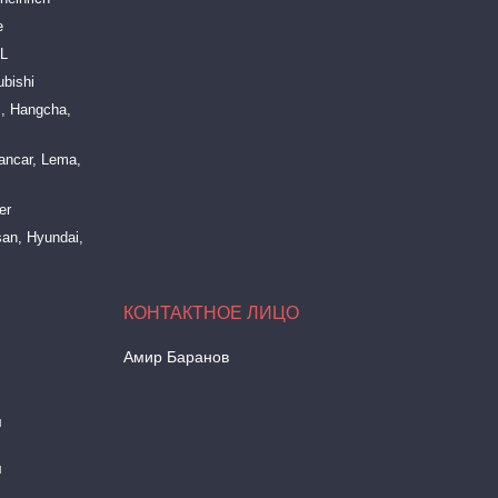
e
LL
bishi
, Hangcha,
ancar, Lema,
er
an, Hyundai,
Амир Баранов
м
м