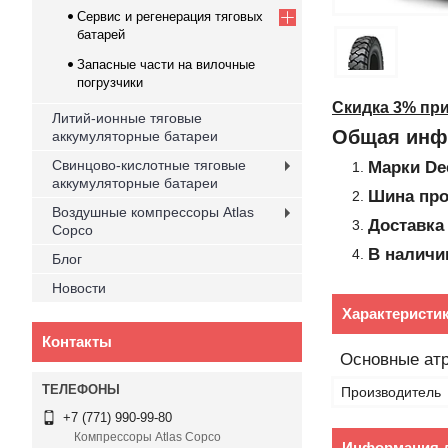
Cервис и регенерация тяговых
батарей
Запасные части на вилочные
погрузчики
Скидка 3% при 
Литий-ионные тяговые
Общая инф
аккумуляторные батареи
Свинцово-кислотные тяговые
Марки
De
аккумуляторные батареи
Шина про
Воздушные компрессоры Atlas
Доставка
Copco
В наличи
Блог
Новости
Характеристи
Контакты
Основные ат
Производитель
+7 (771) 990-99-80
Компрессоры Atlas Copco
Информация д