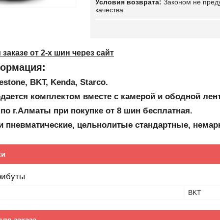
Законом не пред
качества
заказе от 2-х шин через сайт
ормация:
estone, BKT, Kenda, Starco
.
дается комплектом вместе с камерой и ободной лен
 по г.Алматы при покупке от 8 шин бесплатная.
и пневматические, цельнолитые стандартные, немарк
ки
рибуты
BKT
ля заказа