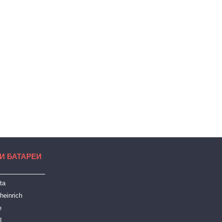
И БАТАРЕИ
ta
heinrich
e
LL