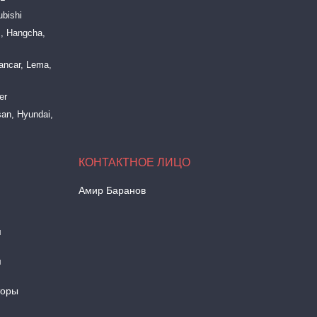
bishi
, Hangcha,
ancar, Lema,
er
an, Hyundai,
Амир Баранов
м
м
торы