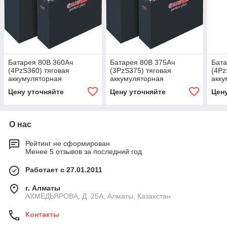
Батарея 80В 360Ач
Батарея 80В 375Ач
Бата
(4PzS360) тяговая
(3PzS375) тяговая
(4Pz
аккумуляторная
аккумуляторная
акку
Цену уточняйте
Цену уточняйте
Цен
О нас
Рейтинг не сформирован
Менее 5 отзывов за последний год
Работает с 27.01.2011
г. Алматы
АХМЕДЬЯРОВА, Д. 25А, Алматы, Казахстан
Контакты