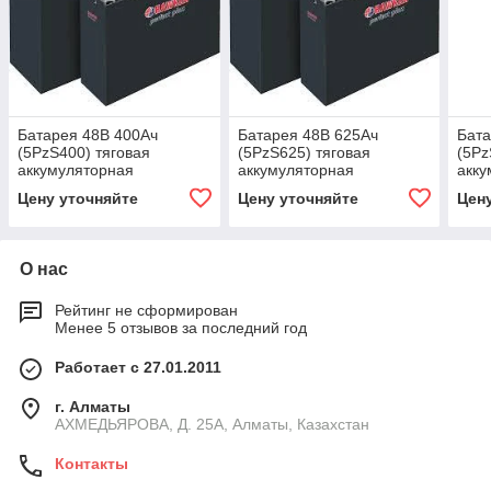
Батарея 48В 400Ач
Батарея 48В 625Ач
Бата
(5PzS400) тяговая
(5PzS625) тяговая
(5Pz
аккумуляторная
аккумуляторная
акку
Цену уточняйте
Цену уточняйте
Цен
О нас
Рейтинг не сформирован
Менее 5 отзывов за последний год
Работает с 27.01.2011
г. Алматы
АХМЕДЬЯРОВА, Д. 25А, Алматы, Казахстан
Контакты