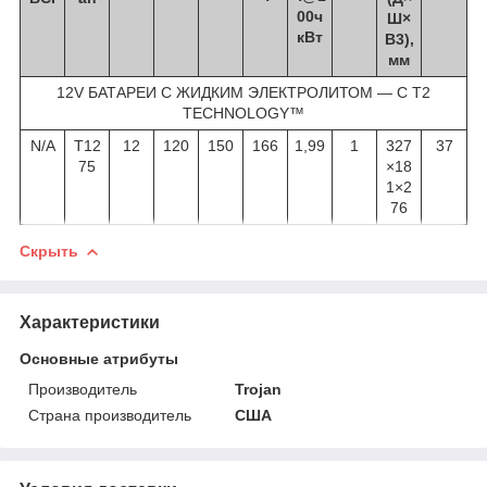
00ч
Ш×
кВт
В3),
мм
12V БАТАРЕИ С ЖИДКИМ ЭЛЕКТРОЛИТОМ — С T2
TECHNOLOGY™
N/A
T12
12
120
150
166
1,99
1
327
37
75
×18
1×2
76
Скрыть
Характеристики
Основные атрибуты
Производитель
Trojan
Страна производитель
США