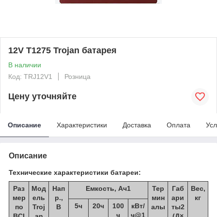
12V T1275 Trojan батарея
В наличии
Код: TRJ12V1
Розница
Цену уточняйте
Описание
Характеристики
Доставка
Оплата
Усл
Описание
Технические характеристики батареи:
Раз
Мод
Нап
Емкость, Ач1
Тер
Габ
Вес,
мер
ель
р.,
мин
ари
кг
5ч
20ч
100
кВт/
по
Troj
В
алы
ты2
ч
ч@1
BCI
an
(Д×