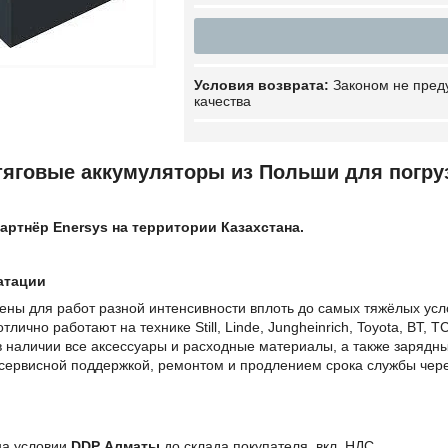
Законом не пред
качества
яговые аккумуляторы из Польши для погруз
партнёр Enersys
на территории Казахстана.
атации
ены для работ разной интенсивности вплоть до самых тяжёлых усл
лично работают на технике Still, Linde, Jungheinrich, Toyota, BT, TC
 наличии все аксессуары и расходные материалы, а также зарядны
ервисной поддержкой, ремонтом и продлением срока службы чере
на условии
DDP Алматы
до склада покупателя, вкл. НДС.