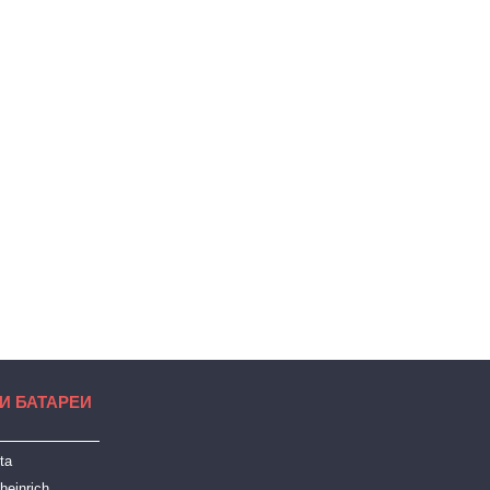
И БАТАРЕИ
ta
heinrich