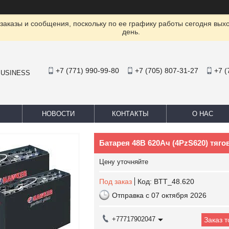
заказы и сообщения, поскольку по ее графику работы сегодня вых
день.
+7 (771) 990-99-80
+7 (705) 807-31-27
+7 (
BUSINESS
НОВОСТИ
КОНТАКТЫ
О НАС
Батарея 48В 620Ач (4PzS620) тяг
Цену уточняйте
Под заказ
Код:
BTT_48.620
Отправка с 07 октября 2026
+77717902047
Заказ 