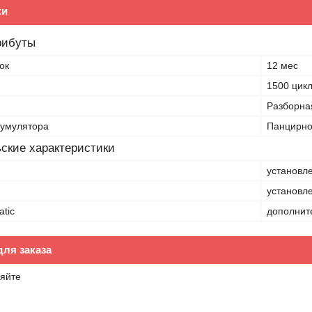
ки
рибуты
ок
12 мес
1500 цик
и
Разборна
кумулятора
Панцирно
ские характеристики
установле
и
установле
tic
дополнит
ля заказа
яйте