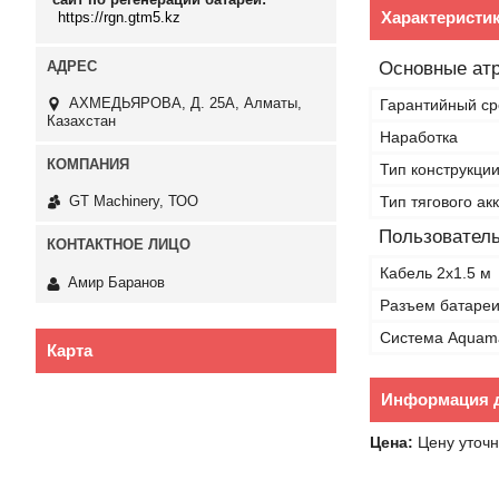
Характеристи
https://rgn.gtm5.kz
Основные ат
АХМЕДЬЯРОВА, Д. 25А, Алматы,
Гарантийный ср
Казахстан
Наработка
Тип конструкци
Тип тягового ак
GT Machinery, ТОО
Пользователь
Кабель 2х1.5 м
Амир Баранов
Разъем батаре
Система Aquama
Карта
Информация д
Цена:
Цену уточн