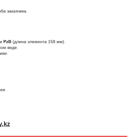
ба заказчика.
 и
PzB
(длина элемента 158 мм).
ном виде.
ики.
ее.
y.kz