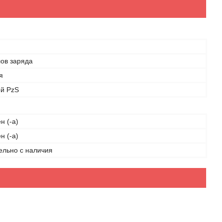
лов заряда
я
й PzS
н (-а)
н (-а)
ельно с наличия