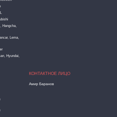
e
LL
bishi
, Hangcha,
ancar, Lema,
er
an, Hyundai,
Амир Баранов
м
м