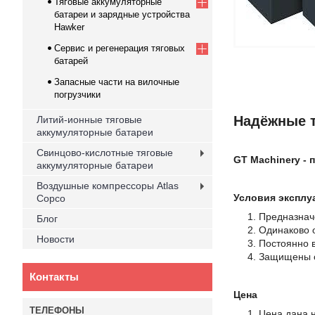
Тяговые аккумуляторные
батареи и зарядные устройства
Hawker
Cервис и регенерация тяговых
батарей
Запасные части на вилочные
погрузчики
Надёжные т
Литий-ионные тяговые
аккумуляторные батареи
Свинцово-кислотные тяговые
GT Machinery - 
аккумуляторные батареи
Воздушные компрессоры Atlas
Условия эксплу
Copco
Предназнач
Блог
Одинаково от
Новости
Постоянно в
Защищены с
Контакты
Цена
Цена дана 