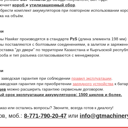
лючает
короб
и
утилизационный сбор
.
рести комплект аккумуляторов при повторном использовании коро
ка на объём.
ки
ры Hawker производятся в стандарте
PzS
(длина элемента 198 мм)
ры поставляются с болтовыми соединениями, в залитом и заряжен
ставка "до двери" по территории Казахстана и Кыргызской республ
роба и тип разъема согласовываются с менеджером.
ии
заводская гарантия при соблюдении
правил эксплуатации
.
аводская гарантия при приобретении
зарядного устройства
к батар
цев
можно расширить гарантию сервисным договором.
й срок эксплуатации аккумуляторов: 1500 циклов и более.
аказ или остались вопросы? Звоните, всегда готов к диалогу!
в, моб.:
8-771-790-20-47
или
info@gtmachiner