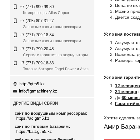
Цена не вк
+7 (771) 990-99-80
Можно приоб
Компрессоры Atlas Copco
Даётся скид
+7 (705) 807-31-27
Запасные части к компрессорам
Условия постав
+7 (771) 709-18-84
Запасные части к компрессорам
Аккумулято
Аккумулято
+7 (771) 790-20-48
Возможна до
Сервис и гарантия на аккумуляторы
Размеры ко
+7 (771) 709-18-83
Тяговые батареи Fogel Power и Atlas
Условия гарант
http://gtm5.kz
12 месяцев
info@gtmachinery.kz
24 месяца
з
До
60 меся
Гарантийны
ДРУГИЕ ВИДЫ СВЯЗИ
сайт по воздушным компрессорам
Хотите сделать з
https://ac.gtm5.kz
Амир Барано
сайт по тяговым батареям
https://batt.gtm5.kz
сайт по регенерации батарей