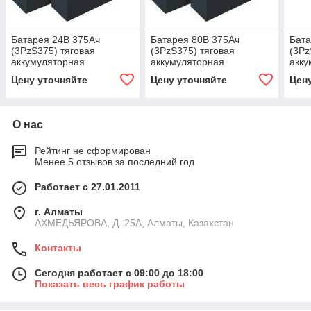
Батарея 24В 375Ач
Батарея 80В 375Ач
Бата
(3PzS375) тяговая
(3PzS375) тяговая
(3Pz
аккумуляторная
аккумуляторная
акку
Цену уточняйте
Цену уточняйте
Цен
О нас
Рейтинг не сформирован
Менее 5 отзывов за последний год
Работает с 27.01.2011
г. Алматы
АХМЕДЬЯРОВА, Д. 25А, Алматы, Казахстан
Контакты
Сегодня работает с 09:00 до 18:00
Показать весь график работы