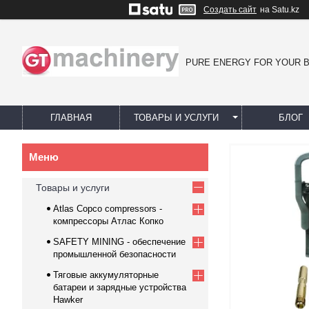
Создать сайт
на Satu.kz
PURE ENERGY FOR YOUR 
ГЛАВНАЯ
ТОВАРЫ И УСЛУГИ
БЛОГ
Товары и услуги
Atlas Copco compressors -
компрессоры Атлас Копко
SAFETY MINING - обеспечение
промышленной безопасности
Тяговые аккумуляторные
батареи и зарядные устройства
Hawker