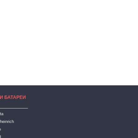
И БАТАРЕИ
ta
heinrich
e
LL