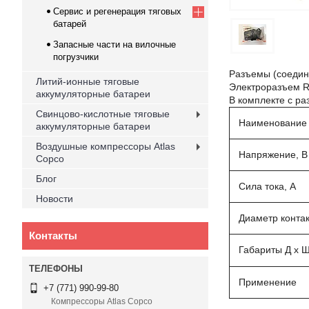
Cервис и регенерация тяговых
батарей
Запасные части на вилочные
погрузчики
Разъемы (соедин
Литий-ионные тяговые
Электроразъем R
аккумуляторные батареи
В комплекте с ра
Свинцово-кислотные тяговые
Наименование
аккумуляторные батареи
Воздушные компрессоры Atlas
Напряжение, В
Copco
Блог
Сила тока, А
Новости
Диаметр контак
Контакты
Габариты Д х Ш
Применение
+7 (771) 990-99-80
Компрессоры Atlas Copco