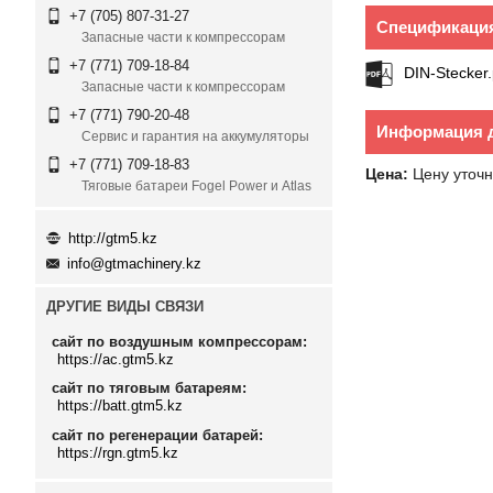
+7 (705) 807-31-27
Спецификаци
Запасные части к компрессорам
+7 (771) 709-18-84
DIN-Stecker.
Запасные части к компрессорам
+7 (771) 790-20-48
Информация д
Сервис и гарантия на аккумуляторы
+7 (771) 709-18-83
Цена:
Цену уточн
Тяговые батареи Fogel Power и Atlas
http://gtm5.kz
info@gtmachinery.kz
ДРУГИЕ ВИДЫ СВЯЗИ
сайт по воздушным компрессорам
https://ac.gtm5.kz
сайт по тяговым батареям
https://batt.gtm5.kz
сайт по регенерации батарей
https://rgn.gtm5.kz