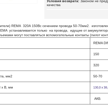
Законом не пред
качества
ители) REMA 320А 150Вс сечением провода 50-70мм2. изготовлен
EMA устанавливается только на провода, идущие от аккумулято
зъемами могут поставляться вспомогательные контакты (пилот конта
REMA DIN
150
320
та, мм2
50-70
 х В, мм
130,0 х 38,
АКБ