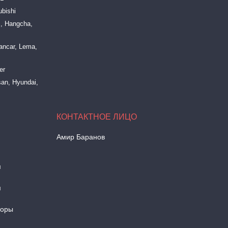
bishi
, Hangcha,
ancar, Lema,
er
an, Hyundai,
Амир Баранов
м
м
торы