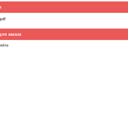
я
pdf
ля заказа
яйте