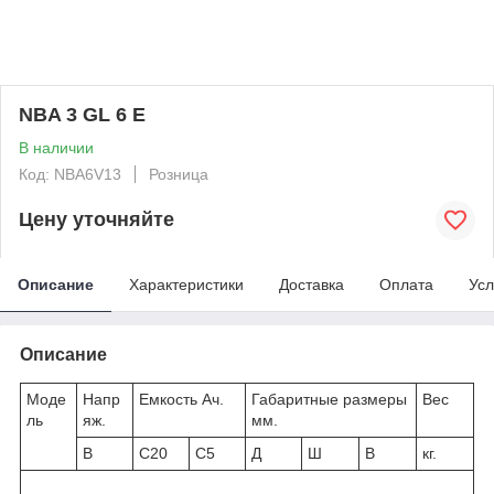
NBA 3 GL 6 E
В наличии
Код: NBA6V13
Розница
Цену уточняйте
Описание
Характеристики
Доставка
Оплата
Усл
Описание
Моде
Напр
Емкость Ач.
Габаритные размеры
Вес
ль
яж.
мм.
В
С20
С5
Д
Ш
В
кг.