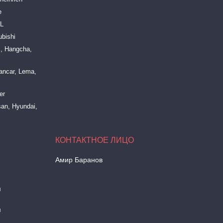
e
LL
bishi
, Hangcha,
ancar, Lema,
er
an, Hyundai,
Амир Баранов
м
м