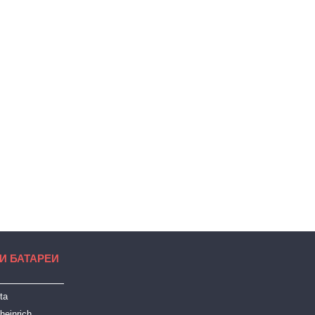
И БАТАРЕИ
ta
heinrich