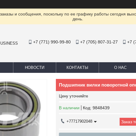
заказы и сообщения, поскольку по ее графику работы сегодня вых
день.
+7 (771) 990-99-80
+7 (705) 807-31-27
+7 (
BUSINESS
НОВОСТИ
КОНТАКТЫ
О НАС
Подшипник вилки поворотной оп
Цену уточняйте
В наличии
Код:
9848439
+77717902048
Заказ 