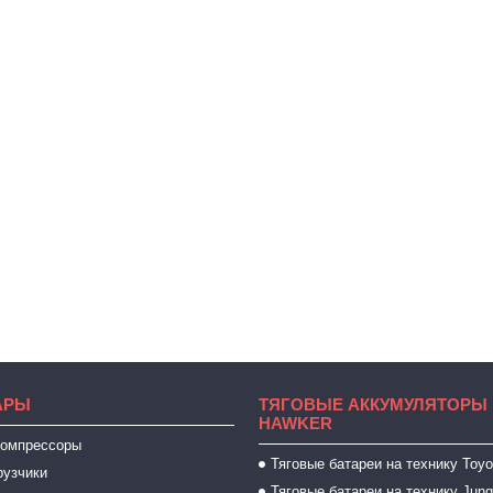
АРЫ
ТЯГОВЫЕ АККУМУЛЯТОРЫ 
HAWKER
компрессоры
Тяговые батареи на технику Toyo
рузчики
Тяговые батареи на технику Jung